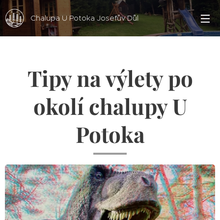
Chalupa U Potoka Josefův Důl
Tipy na výlety po
okolí chalupy U
Potoka