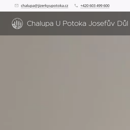
chalupa@jizerkyupotoka.cz
+420 603 499 600
Chalupa U Potoka Josefův Důl