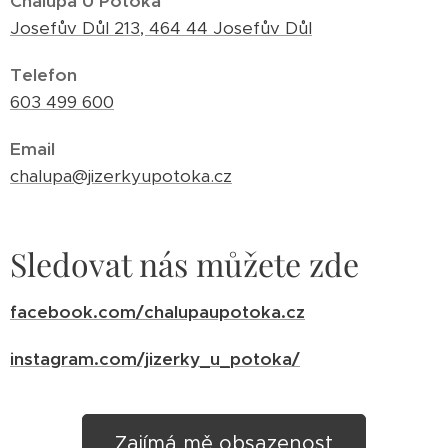
Chalupa U Potoka
Děkujeme za pochopení.
Josefův Důl 213, 464 44 Josefův Důl
Telefon
603 499 600
Email
chalupa@jizerkyupotoka.cz
Sledovat nás můžete zde
facebook.com/chalupaupotoka.cz
instagram.com/jizerky_u_potoka/
Zajímá mě obsazenost