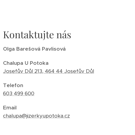
V okolí chalupy jsou tenisové a volejbalové
kurty i fotbalové hřiště — hodí se pro hosty,
kteří si chtějí kromě turistiky a koupání i
zasportovat.
Kontaktujte nás
Olga Barešová Pavlisová
Chalupa U Potoka
Josefův Důl 213, 464 44 Josefův Důl
Telefon
603 499 600
Email
chalupa@jizerkyupotoka.cz