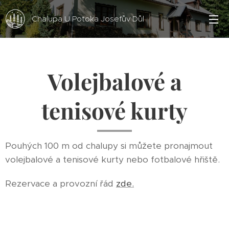
Chalupa U Potoka Josefův Důl
Volejbalové a
tenisové kurty
Pouhých 100 m od chalupy si můžete pronajmout
volejbalové a tenisové kurty nebo fotbalové hřiště.
Rezervace a provozní řád
zde.