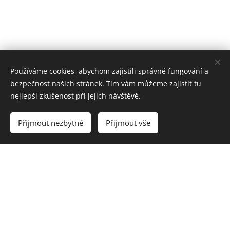
Používáme cookies, abychom zajistili správné fungování a
bezpečnost našich stránek. Tím vám můžeme zajistit tu
nejlepší zkušenost při jejich návštěvě.
Přijmout nezbytné
Přijmout vše