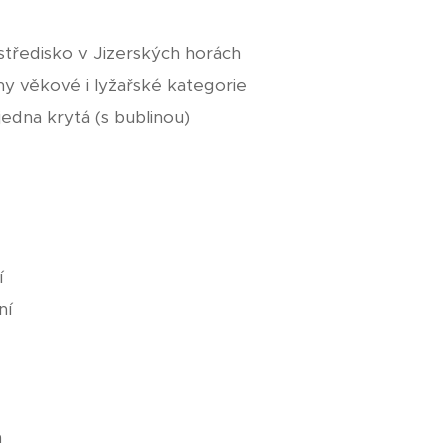
 středisko v Jizerských horách
ny věkové i lyžařské kategorie
jedna krytá (s bublinou)
í
ní
a