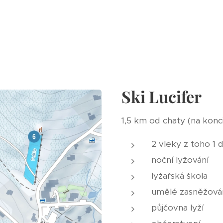
Ski Lucifer
1,5 km od chaty (na konc
2 vleky z toho 1 
noční lyžování
lyžařská škola
umělé zasněžová
půjčovna lyží