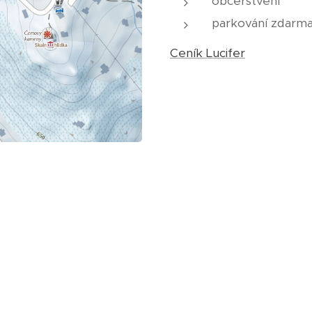
občerstvení
parkování zdarm
Ceník Lucifer