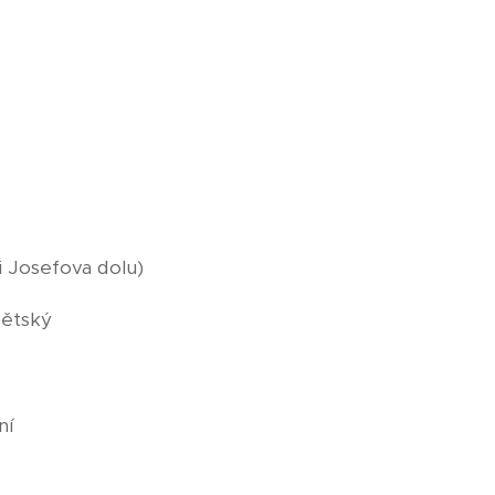
i Josefova dolu)
dětský
ní