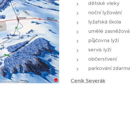
dětské vleky
noční lyžování
lyžařská škola
umělé zasněžová
půjčovna lyží
servis lyží
občerstvení
parkování zdarm
Ceník Severák