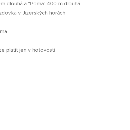
0m dlouhá a "Poma" 400 m dlouhá
ezdovka v Jizerských horách
rma
e platit jen v hotovosti