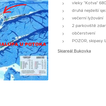
vleky "Kotva" 68
druhá nejdelší sj
večerní lyžování
2 parkoviště zda
občerstvení
POZOR, skipasy lz
Skiareál Bukovka