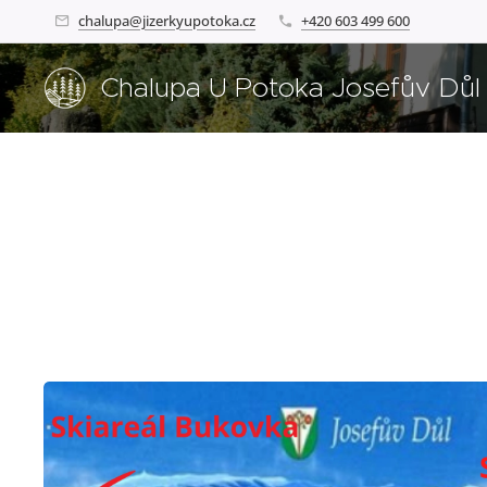
chalupa@jizerkyupotoka.cz
+420 603 499 600
Chalupa U Potoka Josefův Důl