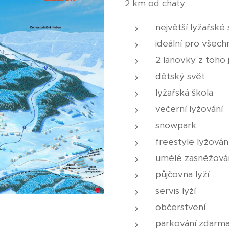
2 km od chaty
největší lyžařské
ideální pro všech
2 lanovky z toho 
dětský svět
lyžařská škola
večerní lyžování
snowpark
freestyle lyžován
umělé zasněžová
půjčovna lyží
servis lyží
občerstvení
parkování zdarm