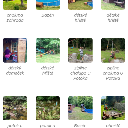
chalupa
Bazén
dětské
dětské
zahrada
hřiště
hřiště
dětský
dětské
zipline
zipline
domeček
hřiště
chalupa U
chalupa U
Potoka
Potoka
potok u
potok u
Bazén
ohniště