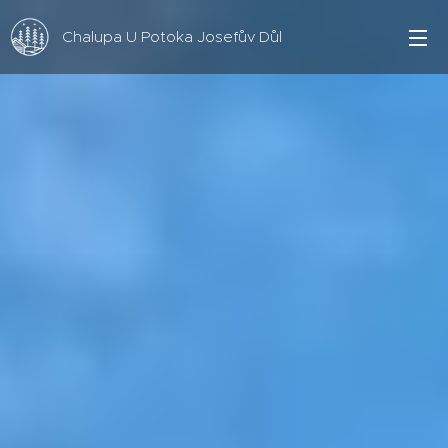
Chalupa U Potoka Josefův Důl