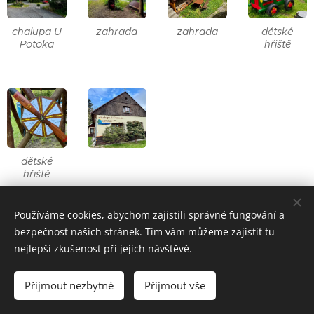
chalupa U
zahrada
zahrada
dětské
Potoka
hřiště
dětské
hřiště
Chata v zimě
Používáme cookies, abychom zajistili správné fungování a
bezpečnost našich stránek. Tím vám můžeme zajistit tu
nejlepší zkušenost při jejich návštěvě.
Přijmout nezbytné
Přijmout vše