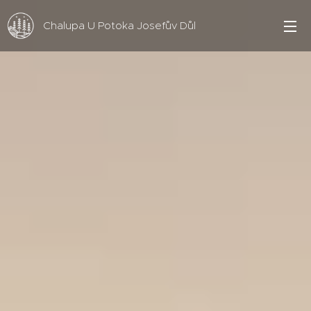
Chalupa U Potoka Josefův Důl