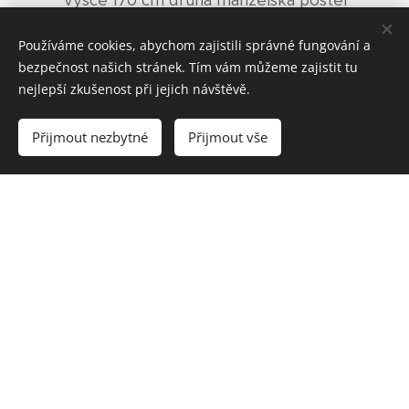
přístupná po šikmých dřevěných schůdcích.
Používáme cookies, abychom zajistili správné fungování a
bezpečnost našich stránek. Tím vám můžeme zajistit tu
Vybavení kuchyně:
nejlepší zkušenost při jejich návštěvě.
Kompletní nádobí
Přijmout nezbytné
Přijmout vše
Mikrovlnná trouba
Sklokeramická deska s troubou
Myčka na nádobí
Rychlovarná konvice
Lednice (chladící prostor 196 l, mrazák 84 l)
Kávovar
Topinkovač nebo toustovač
Sociální zařízení:
samostatné WC s umyvadlem a